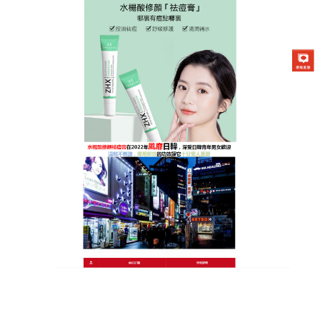
日本曼秀雷敦Acnes25祛痘膏專賣店
痘印修護膏植萃淨膚新革命，
輕鬆擁抱素顏自信
渴望擁有乾淨透亮的素顏卻總是卡在痘痘關卡？這款
痘印修護膏
將為你打破僵局。堅持採用純淨天然成
分，溫和調理每一吋受損肌膚。簡單易用的特性極度
使用方便，完美融入你的日常保養步驟。其顯著的修
護表現能快速撫平瑕疵，讓肌膚重現自然光澤。拋開
厚重粉底，勇敢展現最真實美麗的自己。讓肌膚享受
科技帶來的便利，同時擁抱大自然的純淨，成就前所