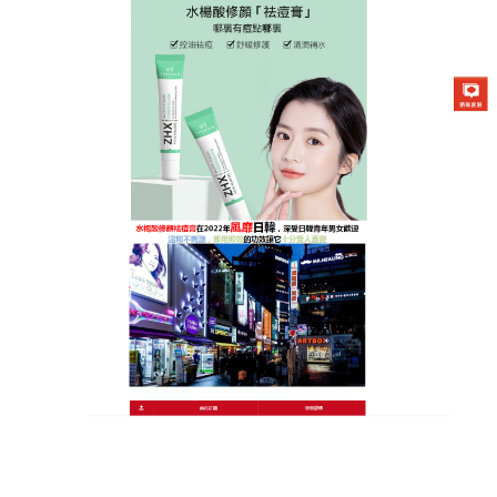
日本曼秀雷敦Acnes25祛痘膏專賣店
去痘修護膏讓美容成分能夠快
速滲透至肌膚底層，以草本成
分做足肌膚保濕、亮白
許多年輕人常面臨青春痘困擾，即使年近三十的輕熟
齡，也可能因熬夜、壓力、飲食不正常，或是氣候交
替等因素導致痘痘來報到，
去痘修護膏
添加海草萃
取，能強效活化表情肌肉，幫肌膚產生亮白荷爾蒙，
進而阻抑制黑色素生成，防止黑色素沉澱，適合油痘
肌容易出現暗沉、痘印的人使用，不管是剛冒的紅痘