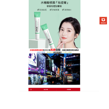
日本曼秀雷敦Acnes25祛痘膏專賣店
除痘產品加速肌膚恢復明亮有
光澤，重拾你光亮的自信
痤瘡是一種常見的毛囊和皮脂腺慢性炎症性疾病，主
要發生在青少年中，
除痘產品
使用在已經冒出白色膿
頭的青春痘上，可以發揮吸收膿液效果，傷口也能維
持良好的透氣性，使其能深入肌膚，淨化被堵塞的毛
孔，除痘產品預防痘痘、粉刺的生長，強化肌膚防禦
力，讓肌膚重返細緻與光澤。
作
發
分
admin
2023 年 5 月 24 日
除痘產品