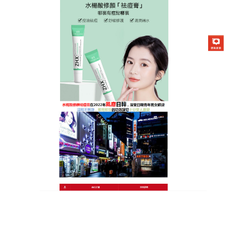
日本曼秀雷敦Acnes25祛痘膏專賣店
去痘修護膏幫助調理痘痘、油
光、粗糙乾燥等常見的皮膚困
擾
明明每天都有洗臉，還是冒痘痘…莫非妳也有這樣的
煩惱？
去痘修護膏
沒有添加酸類，而是使用生化活性
硫來幫助抗痘，敏感肌的人也能使用，天天擦也沒問
題，替你加強舒緩與修護、調理膚質，擊退痘痘和痘
疤問題！再搭配維生素E、維生素元B5以及保濕調理
成分，去痘修護膏還給你細緻又柔嫩的無瑕肌。