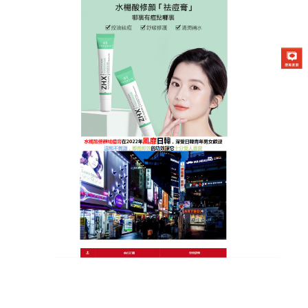
日本曼秀雷敦Acnes25祛痘膏專賣店
去痘膏讓肌膚得以收縮，可以
幫助痘痘的發炎情況獲得舒緩
當頭皮不健康，毛孔過度分泌皮脂，再加上老舊角質
囤積，灰塵、髮膠等外界髒汙殘留，原本乾淨的頭皮
成了培養細菌的溫床,
去痘膏
含有硫磺、間苯二酚、甘
草酸二鉀、生育醇醋酸鹽等四個治療痘痘的有效成
分，有助於痘痘的殺菌、消炎、皮脂吸附等效果，不
會對肌膚造成刺激。質地透明，所以化妝前後均可使
用，只要一覺得痘痘又癢又痛時就點一下，會好比較