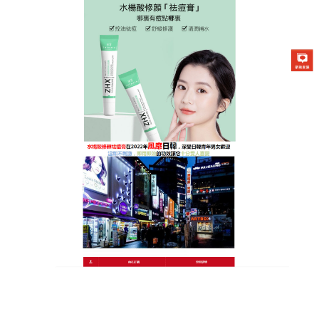
日本曼秀雷敦Acnes25祛痘膏專賣店
去痘膏淨化被堵塞的毛孔，預
防痘痘、粉刺的生長
看著痘痘如雨後春筍般自臉上冒出，卻不知原因為何
嗎
？去痘膏
使用2%水楊酸+2%硫配方雙效配方，可
有效抵禦痘痘侵襲，並含有Ceramide神經醯胺，能輔
助抗痘成分深入肌底，可以發揮吸收膿液效果，傷口
也能維持良好的透氣性，加速痘痘復原；也能使用在
紅腫但尚未冒白頭的青春痘上，可以隔絕不當觸摸與
外部汙染，降低青春痘惡化的機會。