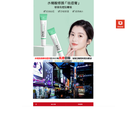
日本曼秀雷敦Acnes25祛痘膏專賣店
痘痘藥給予臉龐最滋潤的體
驗，是妳打造美麗臉蛋的好幫
手
許多人以為長痘痘是因為保濕不足的關係，只要改善
油水不平衡的現象，就可以避免痘痘的形成，
痘痘藥
內含水楊酸2%及抗菌成分、乙基維他命C1%及三大
草本萃取，可以快速有效舒緩痘痘不適、紅腫等問題,
還能有效淡化痘疤痕跡，擁有良好的保濕力及修復肌
膚效果，更有抗菌、抗發炎及幫助傷口癒合的功效，