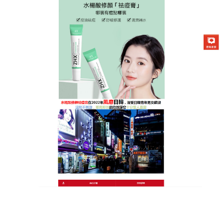
日本曼秀雷敦Acnes25祛痘膏專賣店
痘痘藥可以清除堵塞毛孔的角
質，減少粉刺和痘痘的形成
長痘痘不是年輕人的專利，有些成年人因為壓力大、
飲食習慣不良等原因，也擺脫不了青春痘的困擾，
痘
痘藥
內含有效成分可以深入毛孔底部抗菌有效抗痘、
幫助膿胞排出、舒緩痘痘發紅或伴隨疼痛等不適之
外，還能抑制皮脂過度分泌及柔軟角質預防毛孔阻塞
的效果，痘痘藥質地清爽不油膩，擦起來很舒服不會
過度厚重也不會刺痛，能給予肌膚適度滋潤不造成負