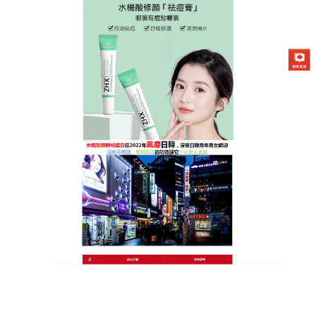
日本曼秀雷敦Acnes25祛痘膏專賣店
痘痘藥只要擦上12小時就能立
即有感淨痘、消痘的效果
人家說臉上長痘子，最怕照鏡子，就是形容有痘痘困
擾的朋友，當痘痘多且無法抑制時，更可能影響到心
理層面
，痘痘藥
內含水楊酸2%及抗菌成分、乙基維他
命C1%及三大草本萃取，能夠幫助肌膚內的蛋白沉
澱，讓肌膚得以收縮，可以幫助痘痘的發炎情況獲得
舒緩。可以舒緩及潔淨肌膚、調理肌膚油水平衡、平
衡肌膚油脂分泌，痘痘藥只要持續使用可以控油及增