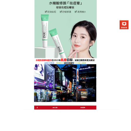
日本曼秀雷敦Acnes25祛痘膏專賣店
去痘修護膏是痘痘剋星，還你
清透美肌
痘痘肆意橫行，讓人煩惱不已，多少女孩夢寐以求擁
有光滑無痘美肌，
去痘修護膏
就是解決痘痘問題的秘
密武器，它富含多種天然草本精華，從大自然中汲取
力量，為肌膚帶來最純淨的呵護，使用起來輕鬆便
捷，隨時隨地都能給痘痘來一場“殲滅戰”，對於各種
類型的痘痘，它都有顯著的效果。能快速鎮定紅腫，
消除炎症，讓痘痘在短時間內消退，同時，去痘修護