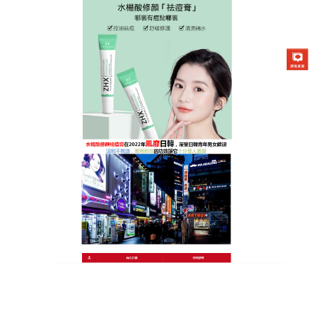
日本曼秀雷敦Acnes25祛痘膏專賣店
預防勝於治療，天然痘痘藥的
印記消減法
痘痘走了，卻留下難看的痕跡？這款
痘痘藥
添加了專
門淡化色素的天然成分，它在痘痘形成的初期就介入
修復，阻斷黑色素的異常沉著，這是一種超前部署的
保養概念，去痘的同時，就在進行痕跡修復，方便的
點塗設計，讓您可以針對微小的徵兆提前壓制，顯著
的淡化效果，讓您的肌膚修復期大大縮短，避免了痘
痘走、痘印留的尷尬循環，痘痘藥守護青春的純淨，